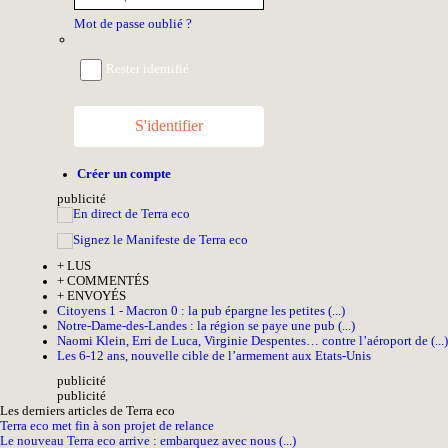
Mot de passe oublié ?
Rester identifié
S'identifier
Créer un compte
pub
licité
+
LUS
+
COMMENTÉS
+
ENVOYÉS
Citoyens 1 - Macron 0 : la pub épargne les petites (...)
Notre-Dame-des-Landes : la région se paye une pub (...)
Naomi Klein, Erri de Luca, Virginie Despentes… contre l’aéroport de (...)
Les 6-12 ans, nouvelle cible de l’armement aux Etats-Unis
pub
licité
pub
licité
Les derniers articles de Terra eco
Terra eco met fin à son projet de relance
Le nouveau Terra eco arrive : embarquez avec nous (...)