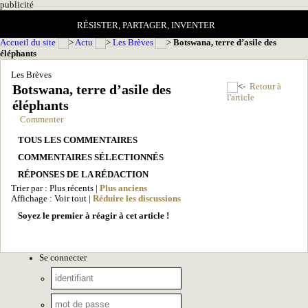
pub
licité
RÉSISTER, PARTAGER, INVENTER
Accueil du site
Actu
Les Brèves
Botswana, terre d’asile des
éléphants
Les Brèves
Botswana, terre d’asile des
Retour à
l'article
éléphants
Commenter
TOUS LES COMMENTAIRES
COMMENTAIRES SÉLECTIONNÉS
RÉPONSES DE LA RÉDACTION
Trier par : Plus récents |
Plus anciens
Affichage : Voir tout |
Réduire les discussions
Soyez le premier à réagir à cet article !
Se connecter