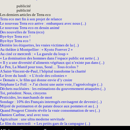
pub
licité
pub
licité
Les derniers articles de Terra eco
Terra eco met fin à son projet de relance
Le nouveau Terra eco arrive : embarquez avec nous (...)
Le nouveau Terra eco en dessin animé
Des nouvelles de Terra (eco)
Bye-bye Terra eco !
Bye-bye Terra eco !
Derrière les étiquettes, les vraies victimes de la (...)
Au théâtre à Montpellier : « Kyoto Forever 2 »
Au ciné ce mercredi : « La gueule du loup »
« La domination des hommes dans l’espace public est nette (...)
« Il y a une diversité d’aliments végétaux qui n’existe pas dans (...)
Le Pen, La Manif pour tous, Soral… Tous écolos ?
A Saint-Vincent-de-Paul, l’hôpital transforme la charité
Le livre du lundi : « L’école des colonies »
« Demain », le film qui donne envie d’y croire
Stéphane Le Foll : « J’ai choisi une autre voie, l’agroécologie (...)
Déchets nucléaires : les estimations du gouvernement attaquées (...)
Toi, président. Nous, citoyens
Pesticides, les marchands de mort
Sondage : 10% des Français interrogés envisagent de devenir (...)
Mijoté de potimarron et de patate douce aux pommes et au (...)
Quand Peugeot Citroën révèle la vraie consommation de ses (...)
Damien Carême, seul avec tous
Agriculture : une ultra moderne servitude
Le film du mercredi : « Les petits gars de la campagne (...)