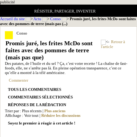
pub
licité
RÉSISTER, PARTAGER, INVENTER
Accueil du site
Actu
Conso
Promis juré, les frites McDo sont faites
avec des pommes de terre (mais pas (...)
Conso
Promis juré, les frites McDo sont
Retour à
l'article
faites avec des pommes de terre
(mais pas que)
Des patates, de l’huile et du sel ? Ça, c’est votre recette ! La chaîne de fast-
foods, elle, ne s’arrête pas là. En pleine opération transparence, c’est ce
qu’elle a montré à la télé américaine.
Commenter
TOUS LES COMMENTAIRES
COMMENTAIRES SÉLECTIONNÉS
RÉPONSES DE LA RÉDACTION
Trier par : Plus récents |
Plus anciens
Affichage : Voir tout |
Réduire les discussions
Soyez le premier à réagir à cet article !