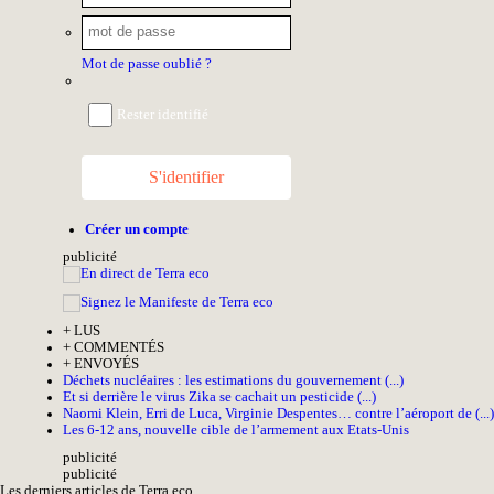
Mot de passe oublié ?
Rester identifié
S'identifier
Créer un compte
pub
licité
+
LUS
+
COMMENTÉS
+
ENVOYÉS
Déchets nucléaires : les estimations du gouvernement (...)
Et si derrière le virus Zika se cachait un pesticide (...)
Naomi Klein, Erri de Luca, Virginie Despentes… contre l’aéroport de (...)
Les 6-12 ans, nouvelle cible de l’armement aux Etats-Unis
pub
licité
pub
licité
Les derniers articles de Terra eco