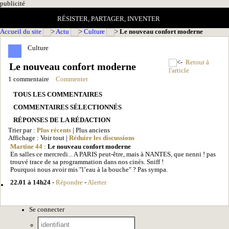
pub
licité
RÉSISTER, PARTAGER, INVENTER
Accueil du site
Actu
Culture
Le nouveau confort moderne
Culture
Retour à
Le nouveau confort moderne
l'article
1 commentaire
Commenter
TOUS LES COMMENTAIRES
COMMENTAIRES SÉLECTIONNÉS
RÉPONSES DE LA RÉDACTION
Trier par :
Plus récents
| Plus anciens
Affichage : Voir tout |
Réduire les discussions
Martine 44
:
Le nouveau confort moderne
En salles ce mercredi... A PARIS peut-être, mais à NANTES, que nenni ! pas
trouvé trace de sa programmation dans nos cinés. Sniff !
Pourquoi nous avoir mis "l’eau à la bouche" ? Pas sympa.
22.01 à 14h24
-
Répondre
-
Alerter
Se connecter