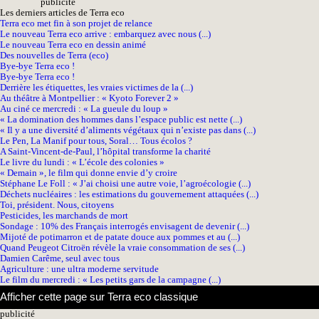
pub
licité
Les derniers articles de Terra eco
Terra eco met fin à son projet de relance
Le nouveau Terra eco arrive : embarquez avec nous (...)
Le nouveau Terra eco en dessin animé
Des nouvelles de Terra (eco)
Bye-bye Terra eco !
Bye-bye Terra eco !
Derrière les étiquettes, les vraies victimes de la (...)
Au théâtre à Montpellier : « Kyoto Forever 2 »
Au ciné ce mercredi : « La gueule du loup »
« La domination des hommes dans l’espace public est nette (...)
« Il y a une diversité d’aliments végétaux qui n’existe pas dans (...)
Le Pen, La Manif pour tous, Soral… Tous écolos ?
A Saint-Vincent-de-Paul, l’hôpital transforme la charité
Le livre du lundi : « L’école des colonies »
« Demain », le film qui donne envie d’y croire
Stéphane Le Foll : « J’ai choisi une autre voie, l’agroécologie (...)
Déchets nucléaires : les estimations du gouvernement attaquées (...)
Toi, président. Nous, citoyens
Pesticides, les marchands de mort
Sondage : 10% des Français interrogés envisagent de devenir (...)
Mijoté de potimarron et de patate douce aux pommes et au (...)
Quand Peugeot Citroën révèle la vraie consommation de ses (...)
Damien Carême, seul avec tous
Agriculture : une ultra moderne servitude
Le film du mercredi : « Les petits gars de la campagne (...)
Afficher cette page sur Terra eco classique
pub
licité