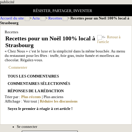
pub
licité
RÉSISTER, PARTAGER, INVENTER
Accueil du site
Actu
Recettes
Recettes pour un Noël 100% local à
Strasbourg
Recettes
Recettes pour un Noël 100% local à
Retour à
l'article
Strasbourg
« Chez Nous » c’est le luxe et la simplicité dans la même bouchée. Au menu
du restaurant pour les fêtes : truffe, foie gras, truite fumée et moelleux au
chocolat. Régalez-vous.
Commenter
TOUS LES COMMENTAIRES
COMMENTAIRES SÉLECTIONNÉS
RÉPONSES DE LA RÉDACTION
Trier par :
Plus récents
| Plus anciens
Affichage : Voir tout |
Réduire les discussions
Soyez le premier à réagir à cet article !
Se connecter