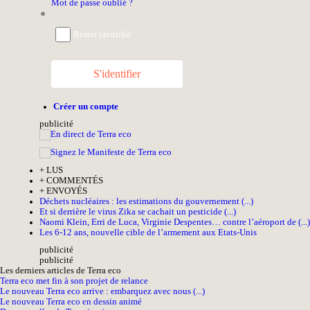
Mot de passe oublié ?
Rester identifié
S'identifier
Créer un compte
pub
licité
+
LUS
+
COMMENTÉS
+
ENVOYÉS
Déchets nucléaires : les estimations du gouvernement (...)
Et si derrière le virus Zika se cachait un pesticide (...)
Naomi Klein, Erri de Luca, Virginie Despentes… contre l’aéroport de (...)
Les 6-12 ans, nouvelle cible de l’armement aux Etats-Unis
pub
licité
pub
licité
Les derniers articles de Terra eco
Terra eco met fin à son projet de relance
Le nouveau Terra eco arrive : embarquez avec nous (...)
Le nouveau Terra eco en dessin animé