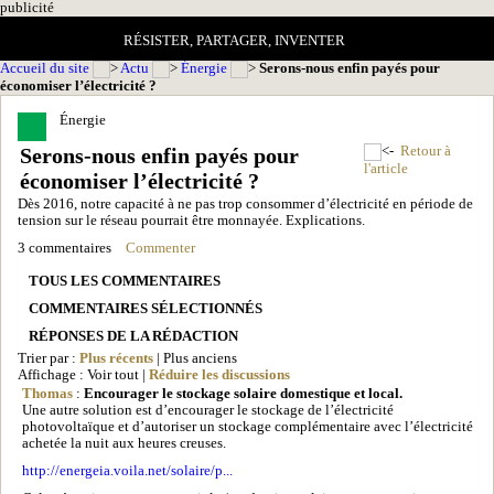
pub
licité
RÉSISTER, PARTAGER, INVENTER
Accueil du site
Actu
Énergie
Serons-nous enfin payés pour
économiser l’électricité ?
Énergie
Serons-nous enfin payés pour
Retour à
l'article
économiser l’électricité ?
Dès 2016, notre capacité à ne pas trop consommer d’électricité en période de
tension sur le réseau pourrait être monnayée. Explications.
3 commentaires
Commenter
TOUS LES COMMENTAIRES
COMMENTAIRES SÉLECTIONNÉS
RÉPONSES DE LA RÉDACTION
Trier par :
Plus récents
| Plus anciens
Affichage : Voir tout |
Réduire les discussions
Thomas
:
Encourager le stockage solaire domestique et local.
Une autre solution est d’encourager le stockage de l’électricité
photovoltaïque et d’autoriser un stockage complémentaire avec l’électricité
achetée la nuit aux heures creuses.
http://energeia.voila.net/solaire/p...