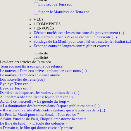
pub
licité
+
LUS
+
COMMENTÉS
+
ENVOYÉS
Déchets nucléaires : les estimations du gouvernement (...)
Et si derrière le virus Zika se cachait un pesticide (...)
Sondage de La Manif pour tous : faites basculer le résultat (...)
Echange cours de langues contre gîte et couvert
pub
licité
pub
licité
Les derniers articles de Terra eco
Terra eco met fin à son projet de relance
Le nouveau Terra eco arrive : embarquez avec nous (...)
Le nouveau Terra eco en dessin animé
Des nouvelles de Terra (eco)
Bye-bye Terra eco !
Bye-bye Terra eco !
Derrière les étiquettes, les vraies victimes de la (...)
Au théâtre à Montpellier : « Kyoto Forever 2 »
Au ciné ce mercredi : « La gueule du loup »
« La domination des hommes dans l’espace public est nette (...)
« Il y a une diversité d’aliments végétaux qui n’existe pas dans (...)
Le Pen, La Manif pour tous, Soral… Tous écolos ?
A Saint-Vincent-de-Paul, l’hôpital transforme la charité
Le livre du lundi : « L’école des colonies »
« Demain », le film qui donne envie d’y croire