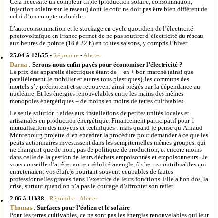
Cela nécessite un compteur triple (production solaire, consommation,
injection solaire sur le réseau) dont le coût ne doit pas être bien différent de
celui d’un compteur double.
L’autoconsommation et le stockage en cycle quotidien de l’électricité
photovoltaïque en France permet de ne pas soutirer d’électricité du réseau
aux heures de pointe (18 à 22 h) en toutes saisons, y compris l’hiver.
25.04 à 12h55
-
Répondre
-
Alerter
Darna
:
Serons-nous enfin payés pour économiser l’électricité ?
Le prix des appareils électriques étant de + en + bon marché (ainsi que
parallèlement le mobilier et autres tous plastiques), les communs des
mortels s’y précipitent et se retrouvent ainsi piégés par la dépendance au
nucléaire. Et les énergies renouvelables entre les mains des mêmes
monopoles énergétiques = de moins en moins de terres cultivables.
La seule solution : aides aux installations de petites unités locales et
artisanales en production énergétique. Financement participatif pour 1
mutualisation des moyens et techniques : mais quand je pense qu’Arnaud
Montebourg projette d’en encadrer la procédure pour demander à ce que les
petits actionnaires investissent dans les sempiternelles mêmes groupes, qui
ne changent que de nom, pas de politique de production, et encore moins
dans celle de la gestion de leurs déchets empoisonnés et empoisonneurs...Je
vous conseille d’arrêter votre crédulité aveugle, ô cherrrs contribuables qui
entretenaient vos élu(e)s pourtant souvent coupables de fautes
professionnelles graves dans l’exercice de leurs fonctions. Elle a bon dos, la
crise, surtout quand on n’a pas le courage d’affronter son reflet
2.06 à 11h38
-
Répondre
-
Alerter
Thomas
:
Surfaces pour l’éolien et le solaire
Pour les terres cultivables, ce ne sont pas les énergies renouvelables qui leur