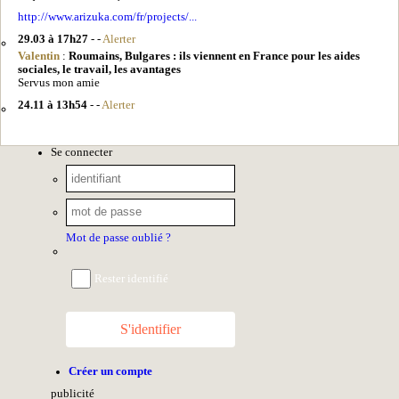
http://www.arizuka.com/fr/projects/...
29.03 à 17h27
- -
Alerter
Valentin
:
Roumains, Bulgares : ils viennent en France pour les aides
sociales, le travail, les avantages
Servus mon amie
24.11 à 13h54
- -
Alerter
Se connecter
Mot de passe oublié ?
Rester identifié
S'identifier
Créer un compte
pub
licité