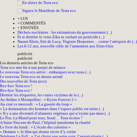
+
LUS
+
COMMENTÉS
+
ENVOYÉS
Déchets nucléaires : les estimations du gouvernement (...)
Et si derrière le virus Zika se cachait un pesticide (...)
Naomi Klein, Erri de Luca, Virginie Despentes… contre l’aéroport de (...)
Les 6-12 ans, nouvelle cible de l’armement aux Etats-Unis
pub
licité
pub
licité
Les derniers articles de Terra eco
Terra eco met fin à son projet de relance
Le nouveau Terra eco arrive : embarquez avec nous (...)
Le nouveau Terra eco en dessin animé
Des nouvelles de Terra (eco)
Bye-bye Terra eco !
Bye-bye Terra eco !
Derrière les étiquettes, les vraies victimes de la (...)
Au théâtre à Montpellier : « Kyoto Forever 2 »
Au ciné ce mercredi : « La gueule du loup »
« La domination des hommes dans l’espace public est nette (...)
« Il y a une diversité d’aliments végétaux qui n’existe pas dans (...)
Le Pen, La Manif pour tous, Soral… Tous écolos ?
A Saint-Vincent-de-Paul, l’hôpital transforme la charité
Le livre du lundi : « L’école des colonies »
« Demain », le film qui donne envie d’y croire
Stéphane Le Foll : « J’ai choisi une autre voie, l’agroécologie (...)