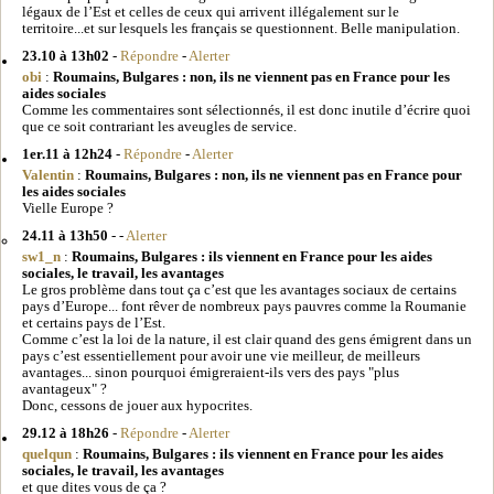
légaux de l’Est et celles de ceux qui arrivent illégalement sur le
territoire...et sur lesquels les français se questionnent. Belle manipulation.
23.10 à 13h02
-
Répondre
-
Alerter
obi
:
Roumains, Bulgares : non, ils ne viennent pas en France pour les
aides sociales
Comme les commentaires sont sélectionnés, il est donc inutile d’écrire quoi
que ce soit contrariant les aveugles de service.
1er.11 à 12h24
-
Répondre
-
Alerter
Valentin
:
Roumains, Bulgares : non, ils ne viennent pas en France pour
les aides sociales
Vielle Europe ?
24.11 à 13h50
- -
Alerter
sw1_n
:
Roumains, Bulgares : ils viennent en France pour les aides
sociales, le travail, les avantages
Le gros problème dans tout ça c’est que les avantages sociaux de certains
pays d’Europe... font rêver de nombreux pays pauvres comme la Roumanie
et certains pays de l’Est.
Comme c’est la loi de la nature, il est clair quand des gens émigrent dans un
pays c’est essentiellement pour avoir une vie meilleur, de meilleurs
avantages... sinon pourquoi émigreraient-ils vers des pays "plus
avantageux" ?
Donc, cessons de jouer aux hypocrites.
29.12 à 18h26
-
Répondre
-
Alerter
quelqun
:
Roumains, Bulgares : ils viennent en France pour les aides
sociales, le travail, les avantages
et que dites vous de ça ?