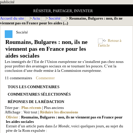
pub
licité
RÉSISTER, PARTAGER, INVENTER
Accueil du site
Actu
Société
Roumains, Bulgares : non, ils ne
viennent pas en France pour les aides (...)
Société
Roumains, Bulgares : non, ils ne
Retour à
l'article
viennent pas en France pour les
aides sociales
Les immigrés de l’Est de l’Union européenne ne s’installent pas chez nous
pour profiter des avantages sociaux en se tournant les pouces. C’est la
conclusion d’une étude remise à la Commission européenne.
11 commentaires
Commenter
TOUS LES COMMENTAIRES
COMMENTAIRES SÉLECTIONNÉS
RÉPONSES DE LA RÉDACTION
Trier par :
Plus récents
| Plus anciens
Affichage : Voir tout |
Réduire les discussions
Olivier
:
Roumains, Bulgares : non, ils ne viennent pas en France pour
les aides sociales
Extrait d’un article paru dans
Le Monde
, voici quelques jours, au sujet du
père de la Rom expulsée :