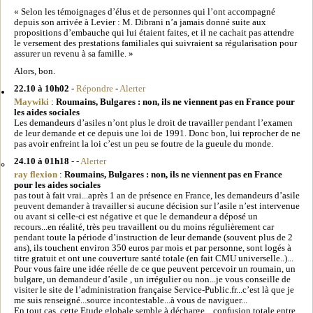
« Selon les témoignages d’élus et de personnes qui l’ont accompagné
depuis son arrivée à Levier : M. Dibrani n’a jamais donné suite aux
propositions d’embauche qui lui étaient faites, et il ne cachait pas attendre
le versement des prestations familiales qui suivraient sa régularisation pour
assurer un revenu à sa famille. »
Alors, bon.
22.10 à 10h02
-
Répondre
-
Alerter
Maywiki
:
Roumains, Bulgares : non, ils ne viennent pas en France pour
les aides sociales
Les demandeurs d’asiles n’ont plus le droit de travailler pendant l’examen
de leur demande et ce depuis une loi de 1991. Donc bon, lui reprocher de ne
pas avoir enfreint la loi c’est un peu se foutre de la gueule du monde.
24.10 à 01h18
- -
Alerter
ray flexion
:
Roumains, Bulgares : non, ils ne viennent pas en France
pour les aides sociales
pas tout à fait vrai...après 1 an de présence en France, les demandeurs d’asile
peuvent demander à travailler si aucune décision sur l’asile n’est intervenue
ou avant si celle-ci est négative et que le demandeur a déposé un
recours...en réalité, très peu travaillent ou du moins régulièrement car
pendant toute la période d’instruction de leur demande (souvent plus de 2
ans), ils touchent environ 350 euros par mois et par personne, sont logés à
titre gratuit et ont une couverture santé totale (en fait CMU universelle..)...
Pour vous faire une idée réelle de ce que peuvent percevoir un roumain, un
bulgare, un demandeur d’asile , un irrégulier ou non...je vous conseille de
visiter le site de l’administration française Service-Public.fr...c’est là que je
me suis renseigné...source incontestable...à vous de naviguer...
En tout cas, cette Etude globale semble à décharge... confusion totale entre