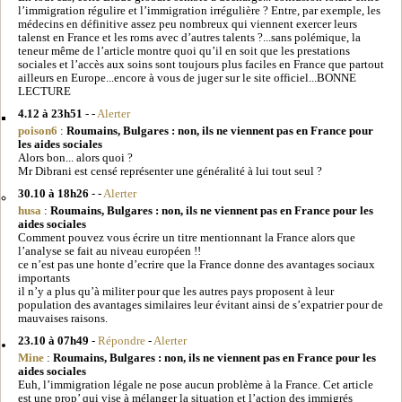
l’immigration régulire et l’immigration irrégulière ? Entre, par exemple, les
médecins en définitive assez peu nombreux qui viennent exercer leurs
talenst en France et les roms avec d’autres talents ?...sans polémique, la
teneur même de l’article montre quoi qu’il en soit que les prestations
sociales et l’accès aux soins sont toujours plus faciles en France que partout
ailleurs en Europe...encore à vous de juger sur le site officiel...BONNE
LECTURE
4.12 à 23h51
- -
Alerter
poison6
:
Roumains, Bulgares : non, ils ne viennent pas en France pour
les aides sociales
Alors bon... alors quoi ?
Mr Dibrani est censé représenter une généralité à lui tout seul ?
30.10 à 18h26
- -
Alerter
husa
:
Roumains, Bulgares : non, ils ne viennent pas en France pour les
aides sociales
Comment pouvez vous écrire un titre mentionnant la France alors que
l’analyse se fait au niveau européen !!
ce n’est pas une honte d’ecrire que la France donne des avantages sociaux
importants
il n’y a plus qu’à militer pour que les autres pays proposent à leur
population des avantages similaires leur évitant ainsi de s’expatrier pour de
mauvaises raisons.
23.10 à 07h49
-
Répondre
-
Alerter
Mine
:
Roumains, Bulgares : non, ils ne viennent pas en France pour les
aides sociales
Euh, l’immigration légale ne pose aucun problème à la France. Cet article
est une prop’ qui vise à mélanger la situation et l’action des immigrés