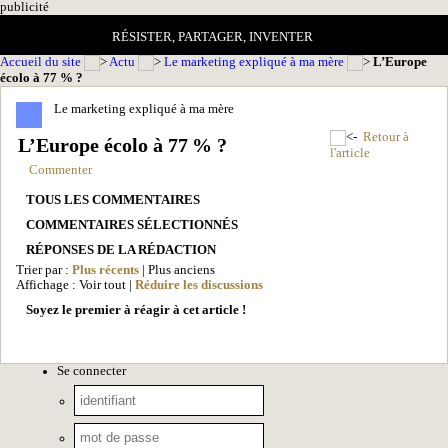
pub
licité
RÉSISTER, PARTAGER, INVENTER
Accueil du site
Actu
Le marketing expliqué à ma mère
L’Europe
écolo à 77 % ?
Le marketing expliqué à ma mère
Retour à
L’Europe écolo à 77 % ?
l'article
Commenter
TOUS LES COMMENTAIRES
COMMENTAIRES SÉLECTIONNÉS
RÉPONSES DE LA RÉDACTION
Trier par :
Plus récents
| Plus anciens
Affichage : Voir tout |
Réduire les discussions
Soyez le premier à réagir à cet article !
Se connecter