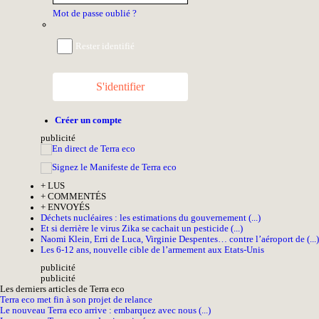
Mot de passe oublié ?
Rester identifié
S'identifier
Créer un compte
pub
licité
+
LUS
+
COMMENTÉS
+
ENVOYÉS
Déchets nucléaires : les estimations du gouvernement (...)
Et si derrière le virus Zika se cachait un pesticide (...)
Naomi Klein, Erri de Luca, Virginie Despentes… contre l’aéroport de (...)
Les 6-12 ans, nouvelle cible de l’armement aux Etats-Unis
pub
licité
pub
licité
Les derniers articles de Terra eco
Terra eco met fin à son projet de relance
Le nouveau Terra eco arrive : embarquez avec nous (...)