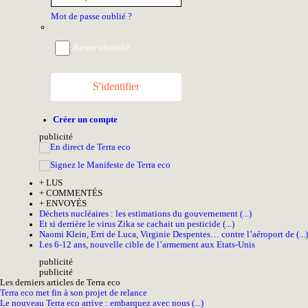
Mot de passe oublié ?
Rester identifié
S'identifier
Créer un compte
pub
licité
+
LUS
+
COMMENTÉS
+
ENVOYÉS
Déchets nucléaires : les estimations du gouvernement (...)
Et si derrière le virus Zika se cachait un pesticide (...)
Naomi Klein, Erri de Luca, Virginie Despentes… contre l’aéroport de (...)
Les 6-12 ans, nouvelle cible de l’armement aux Etats-Unis
pub
licité
pub
licité
Les derniers articles de Terra eco
Terra eco met fin à son projet de relance
Le nouveau Terra eco arrive : embarquez avec nous (...)