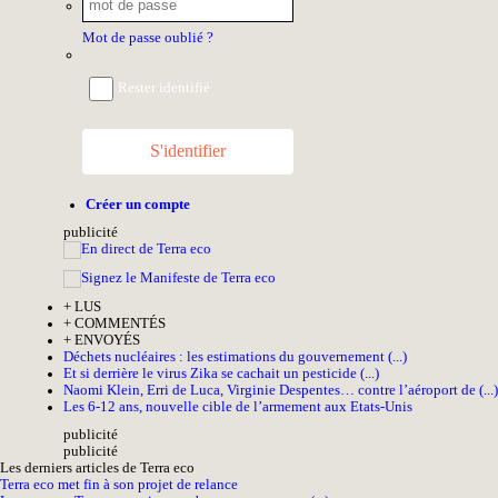
Mot de passe oublié ?
Rester identifié
S'identifier
Créer un compte
pub
licité
+
LUS
+
COMMENTÉS
+
ENVOYÉS
Déchets nucléaires : les estimations du gouvernement (...)
Et si derrière le virus Zika se cachait un pesticide (...)
Naomi Klein, Erri de Luca, Virginie Despentes… contre l’aéroport de (...)
Les 6-12 ans, nouvelle cible de l’armement aux Etats-Unis
pub
licité
pub
licité
Les derniers articles de Terra eco
Terra eco met fin à son projet de relance