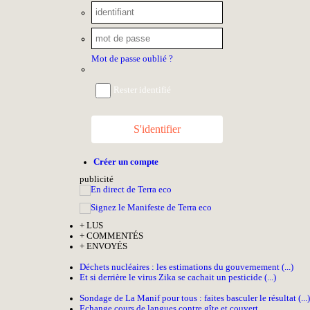
Mot de passe oublié ?
Rester identifié
S'identifier
Créer un compte
pub
licité
+
LUS
+
COMMENTÉS
+
ENVOYÉS
Déchets nucléaires : les estimations du gouvernement (...)
Et si derrière le virus Zika se cachait un pesticide (...)
Sondage de La Manif pour tous : faites basculer le résultat (...)
Echange cours de langues contre gîte et couvert