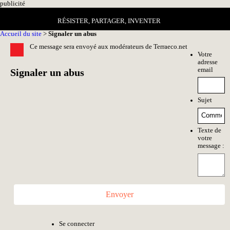
pub
licité
RÉSISTER, PARTAGER, INVENTER
Accueil du site
>
Signaler un abus
Ce message sera envoyé aux modérateurs de Terraeco.net
Votre
adresse
email
Signaler un abus
Sujet
Texte de
votre
message :
Envoyer
Se connecter