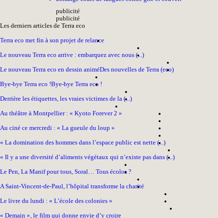
pub
licité
pub
licité
Les derniers articles de Terra eco
Terra eco met fin à son projet de relance
Le nouveau Terra eco arrive : embarquez avec nous (...)
Le nouveau Terra eco en dessin animé
Des nouvelles de Terra (eco)
Bye-bye Terra eco !
Bye-bye Terra eco !
Derrière les étiquettes, les vraies victimes de la (...)
Au théâtre à Montpellier : « Kyoto Forever 2 »
Au ciné ce mercredi : « La gueule du loup »
« La domination des hommes dans l’espace public est nette (...)
« Il y a une diversité d’aliments végétaux qui n’existe pas dans (...)
Le Pen, La Manif pour tous, Soral… Tous écolos ?
A Saint-Vincent-de-Paul, l’hôpital transforme la charité
Le livre du lundi : « L’école des colonies »
« Demain », le film qui donne envie d’y croire