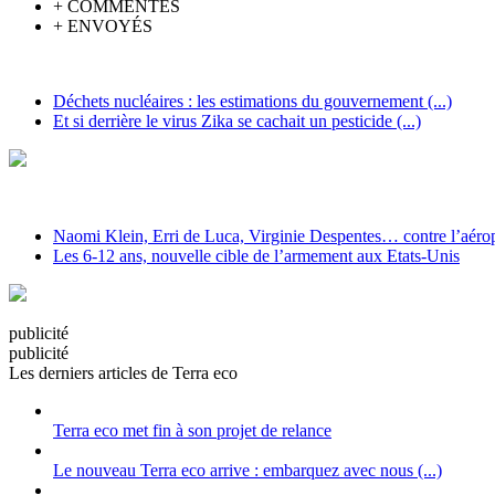
+
COMMENTÉS
+
ENVOYÉS
Déchets nucléaires : les estimations du gouvernement (...)
Et si derrière le virus Zika se cachait un pesticide (...)
Naomi Klein, Erri de Luca, Virginie Despentes… contre l’aéropo
Les 6-12 ans, nouvelle cible de l’armement aux Etats-Unis
pub
licité
pub
licité
Les derniers articles de Terra eco
Terra eco met fin à son projet de relance
Le nouveau Terra eco arrive : embarquez avec nous (...)