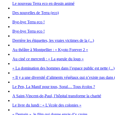
Le nouveau Terra eco en dessin animé
Des nouvelles de Terra (eco)
Bye-bye Terra eco !
Bye-bye Terra eco !
Derrière les étiquettes, les vraies victimes de la (...)
Au théâtre à Montpellier : « Kyoto Forever 2 »
Au ciné ce mercredi : « La gueule du loup »
« La domination des hommes dans l’espace public est nette (...)
« Il y a une diversité d’aliments végétaux qui n’existe pas dans (
Le Pen, La Manif pour tous, Soral… Tous écolos ?
A Saint-Vincent-de-Paul, l’hôpital transforme la charité
Le livre du lundi : « L’école des colonies »
« Demain », le film qui donne envie d’y croire