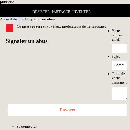
pub
licité
RÉSISTER, PARTAGER, INVENTER
Accueil du site
>
Signaler un abus
Ce message sera envoyé aux modérateurs de Terraeco.net
Votre
adresse
email
Signaler un abus
Sujet
Texte de
votre
message :
Envoyer
Se connecter