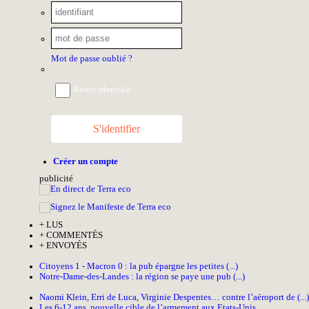
Mot de passe oublié ?
Rester identifié
S'identifier
Créer un compte
pub
licité
+
LUS
+
COMMENTÉS
+
ENVOYÉS
Citoyens 1 - Macron 0 : la pub épargne les petites (...)
Notre-Dame-des-Landes : la région se paye une pub (...)
Naomi Klein, Erri de Luca, Virginie Despentes… contre l’aéroport de (...)
Les 6-12 ans, nouvelle cible de l’armement aux Etats-Unis