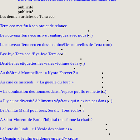
pub
licité
pub
licité
Les derniers articles de Terra eco
Terra eco met fin à son projet de relance
Le nouveau Terra eco arrive : embarquez avec nous (...)
Le nouveau Terra eco en dessin animé
Des nouvelles de Terra (eco)
Bye-bye Terra eco !
Bye-bye Terra eco !
Derrière les étiquettes, les vraies victimes de la (...)
Au théâtre à Montpellier : « Kyoto Forever 2 »
Au ciné ce mercredi : « La gueule du loup »
« La domination des hommes dans l’espace public est nette (...)
« Il y a une diversité d’aliments végétaux qui n’existe pas dans (...)
Le Pen, La Manif pour tous, Soral… Tous écolos ?
A Saint-Vincent-de-Paul, l’hôpital transforme la charité
Le livre du lundi : « L’école des colonies »
« Demain », le film qui donne envie d’y croire