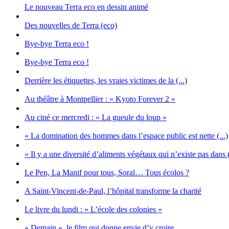
Le nouveau Terra eco en dessin animé
Des nouvelles de Terra (eco)
Bye-bye Terra eco !
Bye-bye Terra eco !
Derrière les étiquettes, les vraies victimes de la (...)
Au théâtre à Montpellier : « Kyoto Forever 2 »
Au ciné ce mercredi : « La gueule du loup »
« La domination des hommes dans l’espace public est nette (...)
« Il y a une diversité d’aliments végétaux qui n’existe pas dans (
Le Pen, La Manif pour tous, Soral… Tous écolos ?
A Saint-Vincent-de-Paul, l’hôpital transforme la charité
Le livre du lundi : « L’école des colonies »
« Demain », le film qui donne envie d’y croire