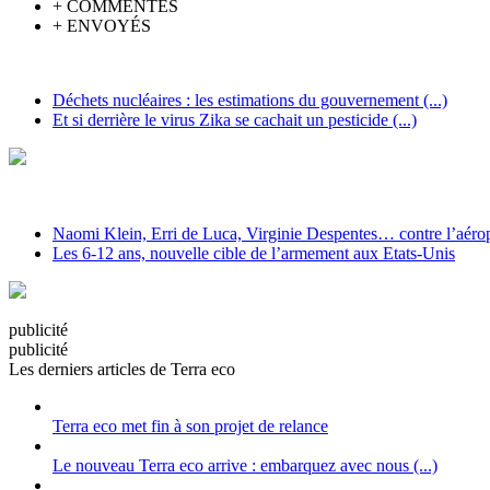
+
COMMENTÉS
+
ENVOYÉS
Déchets nucléaires : les estimations du gouvernement (...)
Et si derrière le virus Zika se cachait un pesticide (...)
Naomi Klein, Erri de Luca, Virginie Despentes… contre l’aéropo
Les 6-12 ans, nouvelle cible de l’armement aux Etats-Unis
pub
licité
pub
licité
Les derniers articles de Terra eco
Terra eco met fin à son projet de relance
Le nouveau Terra eco arrive : embarquez avec nous (...)