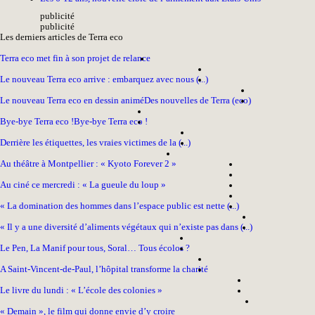
pub
licité
pub
licité
Les derniers articles de Terra eco
Terra eco met fin à son projet de relance
Le nouveau Terra eco arrive : embarquez avec nous (...)
Le nouveau Terra eco en dessin animé
Des nouvelles de Terra (eco)
Bye-bye Terra eco !
Bye-bye Terra eco !
Derrière les étiquettes, les vraies victimes de la (...)
Au théâtre à Montpellier : « Kyoto Forever 2 »
Au ciné ce mercredi : « La gueule du loup »
« La domination des hommes dans l’espace public est nette (...)
« Il y a une diversité d’aliments végétaux qui n’existe pas dans (...)
Le Pen, La Manif pour tous, Soral… Tous écolos ?
A Saint-Vincent-de-Paul, l’hôpital transforme la charité
Le livre du lundi : « L’école des colonies »
« Demain », le film qui donne envie d’y croire