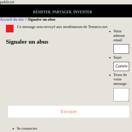
pub
licité
RÉSISTER, PARTAGER, INVENTER
Accueil du site
>
Signaler un abus
Ce message sera envoyé aux modérateurs de Terraeco.net
Votre
adresse
email
Signaler un abus
Sujet
Texte de
votre
message :
Envoyer
Se connecter