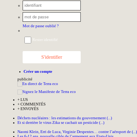
Mot de passe oublié ?
Rester identifié
S'identifier
Créer un compte
pub
licité
+
LUS
+
COMMENTÉS
+
ENVOYÉS
Déchets nucléaires : les estimations du gouvernement (...)
Et si derrière le virus Zika se cachait un pesticide (...)
Naomi Klein, Erri de Luca, Virginie Despentes… contre l’aéroport de (...)
Les 6-12 ans, nouvelle cible de l’armement aux Etats-Unis