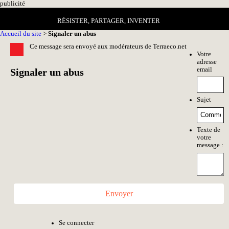
pub
licité
RÉSISTER, PARTAGER, INVENTER
Accueil du site
>
Signaler un abus
Ce message sera envoyé aux modérateurs de Terraeco.net
Votre
adresse
email
Signaler un abus
Sujet
Texte de
votre
message :
Envoyer
Se connecter