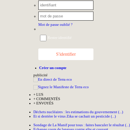
Mot de passe oublié ?
Rester identifié
S'identifier
Créer un compte
pub
licité
+
LUS
+
COMMENTÉS
+
ENVOYÉS
Déchets nucléaires : les estimations du gouvernement (...)
Et si derrière le virus Zika se cachait un pesticide (...)
Sondage de La Manif pour tous : faites basculer le résultat (...)
Echange cours de langues contre gîte et couvert