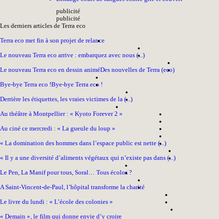
pub
licité
pub
licité
Les derniers articles de Terra eco
Terra eco met fin à son projet de relance
Le nouveau Terra eco arrive : embarquez avec nous (...)
Le nouveau Terra eco en dessin animé
Des nouvelles de Terra (eco)
Bye-bye Terra eco !
Bye-bye Terra eco !
Derrière les étiquettes, les vraies victimes de la (...)
Au théâtre à Montpellier : « Kyoto Forever 2 »
Au ciné ce mercredi : « La gueule du loup »
« La domination des hommes dans l’espace public est nette (...)
« Il y a une diversité d’aliments végétaux qui n’existe pas dans (...)
Le Pen, La Manif pour tous, Soral… Tous écolos ?
A Saint-Vincent-de-Paul, l’hôpital transforme la charité
Le livre du lundi : « L’école des colonies »
« Demain », le film qui donne envie d’y croire