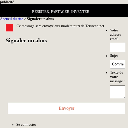
pub
licité
RÉSISTER, PARTAGER, INVENTER
Accueil du site
>
Signaler un abus
Ce message sera envoyé aux modérateurs de Terraeco.net
Votre
adresse
email
Signaler un abus
Sujet
Texte de
votre
message :
Envoyer
Se connecter