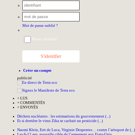
Mot de passe oublié ?
Rester identifié
S'identifier
Créer un compte
pub
licité
+
LUS
+
COMMENTÉS
+
ENVOYÉS
Déchets nucléaires : les estimations du gouvernement (...)
Et si derrière le virus Zika se cachait un pesticide (...)
Naomi Klein, Erri de Luca, Virginie Despentes… contre l’aéroport de (...)
Les 6-12 ans, nouvelle cible de l’armement aux Etats-Unis