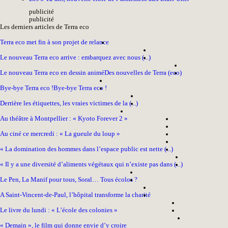
pub
licité
pub
licité
Les derniers articles de Terra eco
Terra eco met fin à son projet de relance
Le nouveau Terra eco arrive : embarquez avec nous (...)
Le nouveau Terra eco en dessin animé
Des nouvelles de Terra (eco)
Bye-bye Terra eco !
Bye-bye Terra eco !
Derrière les étiquettes, les vraies victimes de la (...)
Au théâtre à Montpellier : « Kyoto Forever 2 »
Au ciné ce mercredi : « La gueule du loup »
« La domination des hommes dans l’espace public est nette (...)
« Il y a une diversité d’aliments végétaux qui n’existe pas dans (...)
Le Pen, La Manif pour tous, Soral… Tous écolos ?
A Saint-Vincent-de-Paul, l’hôpital transforme la charité
Le livre du lundi : « L’école des colonies »
« Demain », le film qui donne envie d’y croire