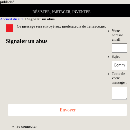
pub
licité
RÉSISTER, PARTAGER, INVENTER
Accueil du site
>
Signaler un abus
Ce message sera envoyé aux modérateurs de Terraeco.net
Votre
adresse
email
Signaler un abus
Sujet
Texte de
votre
message :
Envoyer
Se connecter