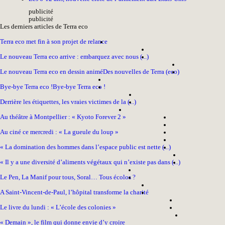
pub
licité
pub
licité
Les derniers articles de Terra eco
Terra eco met fin à son projet de relance
Le nouveau Terra eco arrive : embarquez avec nous (...)
Le nouveau Terra eco en dessin animé
Des nouvelles de Terra (eco)
Bye-bye Terra eco !
Bye-bye Terra eco !
Derrière les étiquettes, les vraies victimes de la (...)
Au théâtre à Montpellier : « Kyoto Forever 2 »
Au ciné ce mercredi : « La gueule du loup »
« La domination des hommes dans l’espace public est nette (...)
« Il y a une diversité d’aliments végétaux qui n’existe pas dans (...)
Le Pen, La Manif pour tous, Soral… Tous écolos ?
A Saint-Vincent-de-Paul, l’hôpital transforme la charité
Le livre du lundi : « L’école des colonies »
« Demain », le film qui donne envie d’y croire