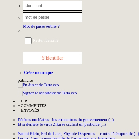
Mot de passe oublié ?
Rester identifié
S'identifier
Créer un compte
pub
licité
+
LUS
+
COMMENTÉS
+
ENVOYÉS
Déchets nucléaires : les estimations du gouvernement (...)
Et si derrière le virus Zika se cachait un pesticide (...)
Naomi Klein, Erri de Luca, Virginie Despentes… contre l’aéroport de (...)
Les 6-12 ans, nouvelle cible de l’armement aux Etats-Unis