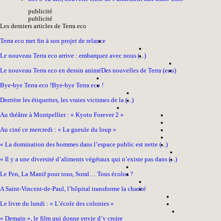
pub
licité
pub
licité
Les derniers articles de Terra eco
Terra eco met fin à son projet de relance
Le nouveau Terra eco arrive : embarquez avec nous (...)
Le nouveau Terra eco en dessin animé
Des nouvelles de Terra (eco)
Bye-bye Terra eco !
Bye-bye Terra eco !
Derrière les étiquettes, les vraies victimes de la (...)
Au théâtre à Montpellier : « Kyoto Forever 2 »
Au ciné ce mercredi : « La gueule du loup »
« La domination des hommes dans l’espace public est nette (...)
« Il y a une diversité d’aliments végétaux qui n’existe pas dans (...)
Le Pen, La Manif pour tous, Soral… Tous écolos ?
A Saint-Vincent-de-Paul, l’hôpital transforme la charité
Le livre du lundi : « L’école des colonies »
« Demain », le film qui donne envie d’y croire