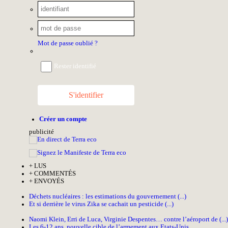
Mot de passe oublié ?
Rester identifié
S'identifier
Créer un compte
pub
licité
+
LUS
+
COMMENTÉS
+
ENVOYÉS
Déchets nucléaires : les estimations du gouvernement (...)
Et si derrière le virus Zika se cachait un pesticide (...)
Naomi Klein, Erri de Luca, Virginie Despentes… contre l’aéroport de (...)
Les 6-12 ans, nouvelle cible de l’armement aux Etats-Unis