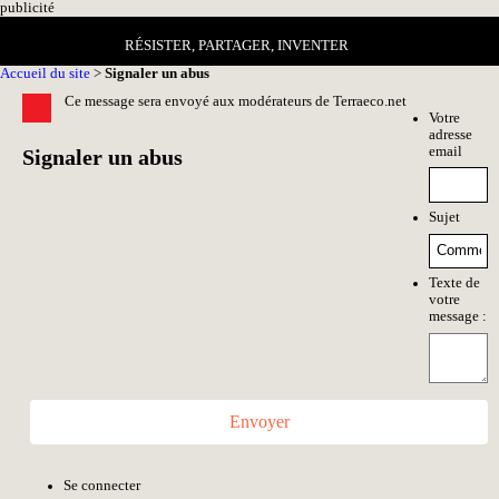
pub
licité
RÉSISTER, PARTAGER, INVENTER
Accueil du site
>
Signaler un abus
Ce message sera envoyé aux modérateurs de Terraeco.net
Votre
adresse
email
Signaler un abus
Sujet
Texte de
votre
message :
Envoyer
Se connecter