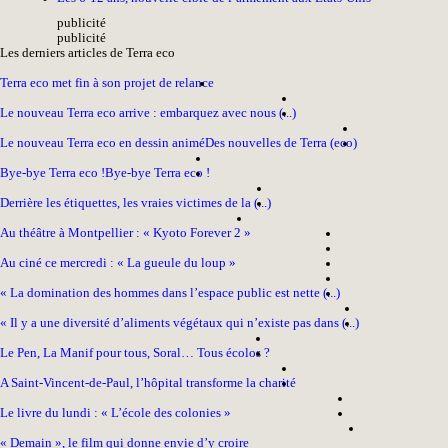
pub
licité
pub
licité
Les derniers articles de Terra eco
Terra eco met fin à son projet de relance
Le nouveau Terra eco arrive : embarquez avec nous (...)
Le nouveau Terra eco en dessin animé
Des nouvelles de Terra (eco)
Bye-bye Terra eco !
Bye-bye Terra eco !
Derrière les étiquettes, les vraies victimes de la (...)
Au théâtre à Montpellier : « Kyoto Forever 2 »
Au ciné ce mercredi : « La gueule du loup »
« La domination des hommes dans l’espace public est nette (...)
« Il y a une diversité d’aliments végétaux qui n’existe pas dans (...)
Le Pen, La Manif pour tous, Soral… Tous écolos ?
A Saint-Vincent-de-Paul, l’hôpital transforme la charité
Le livre du lundi : « L’école des colonies »
« Demain », le film qui donne envie d’y croire