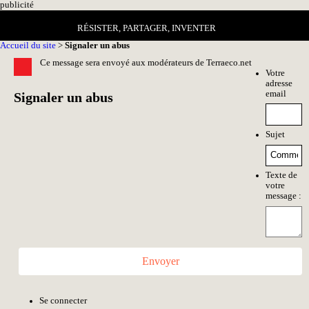
pub
licité
RÉSISTER, PARTAGER, INVENTER
Accueil du site
>
Signaler un abus
Ce message sera envoyé aux modérateurs de Terraeco.net
Votre
adresse
email
Signaler un abus
Sujet
Texte de
votre
message :
Envoyer
Se connecter