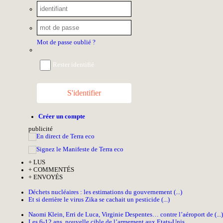
Mot de passe oublié ?
Rester identifié
S'identifier
Créer un compte
pub
licité
+
LUS
+
COMMENTÉS
+
ENVOYÉS
Déchets nucléaires : les estimations du gouvernement (...)
Et si derrière le virus Zika se cachait un pesticide (...)
Naomi Klein, Erri de Luca, Virginie Despentes… contre l’aéroport de (...)
Les 6-12 ans, nouvelle cible de l’armement aux Etats-Unis