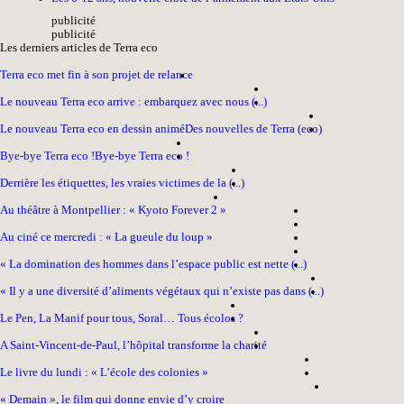
pub
licité
pub
licité
Les derniers articles de Terra eco
Terra eco met fin à son projet de relance
Le nouveau Terra eco arrive : embarquez avec nous (...)
Le nouveau Terra eco en dessin animé
Des nouvelles de Terra (eco)
Bye-bye Terra eco !
Bye-bye Terra eco !
Derrière les étiquettes, les vraies victimes de la (...)
Au théâtre à Montpellier : « Kyoto Forever 2 »
Au ciné ce mercredi : « La gueule du loup »
« La domination des hommes dans l’espace public est nette (...)
« Il y a une diversité d’aliments végétaux qui n’existe pas dans (...)
Le Pen, La Manif pour tous, Soral… Tous écolos ?
A Saint-Vincent-de-Paul, l’hôpital transforme la charité
Le livre du lundi : « L’école des colonies »
« Demain », le film qui donne envie d’y croire