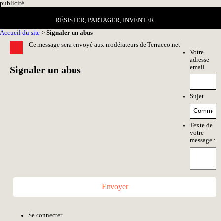
pub
licité
RÉSISTER, PARTAGER, INVENTER
Accueil du site
>
Signaler un abus
Ce message sera envoyé aux modérateurs de Terraeco.net
Votre
adresse
email
Signaler un abus
Sujet
Texte de
votre
message :
Envoyer
Se connecter