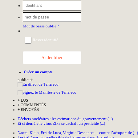
Mot de passe oublié ?
Rester identifié
S'identifier
Créer un compte
pub
licité
+
LUS
+
COMMENTÉS
+
ENVOYÉS
Déchets nucléaires : les estimations du gouvernement (...)
Et si derrière le virus Zika se cachait un pesticide (...)
Naomi Klein, Erri de Luca, Virginie Despentes… contre l’aéroport de (...)
Les 6-12 ans, nouvelle cible de l’armement aux Etats-Unis