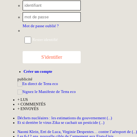
Mot de passe oublié ?
Rester identifié
S'identifier
Créer un compte
pub
licité
+
LUS
+
COMMENTÉS
+
ENVOYÉS
Déchets nucléaires : les estimations du gouvernement (...)
Et si derrière le virus Zika se cachait un pesticide (...)
Naomi Klein, Erri de Luca, Virginie Despentes… contre l’aéroport de (...)
Les 6-12 ans, nouvelle cible de l’armement aux Etats-Unis