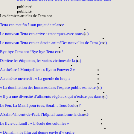
pub
licité
pub
licité
Les derniers articles de Terra eco
Terra eco met fin à son projet de relance
Le nouveau Terra eco arrive : embarquez avec nous (...)
Le nouveau Terra eco en dessin animé
Des nouvelles de Terra (eco)
Bye-bye Terra eco !
Bye-bye Terra eco !
Derrière les étiquettes, les vraies victimes de la (...)
Au théâtre à Montpellier : « Kyoto Forever 2 »
Au ciné ce mercredi : « La gueule du loup »
« La domination des hommes dans l’espace public est nette (...)
« Il y a une diversité d’aliments végétaux qui n’existe pas dans (...)
Le Pen, La Manif pour tous, Soral… Tous écolos ?
A Saint-Vincent-de-Paul, l’hôpital transforme la charité
Le livre du lundi : « L’école des colonies »
« Demain », le film qui donne envie d’y croire