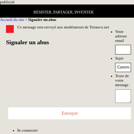
pub
licité
RÉSISTER, PARTAGER, INVENTER
Accueil du site
>
Signaler un abus
Ce message sera envoyé aux modérateurs de Terraeco.net
Votre
adresse
email
Signaler un abus
Sujet
Texte de
votre
message :
Envoyer
Se connecter