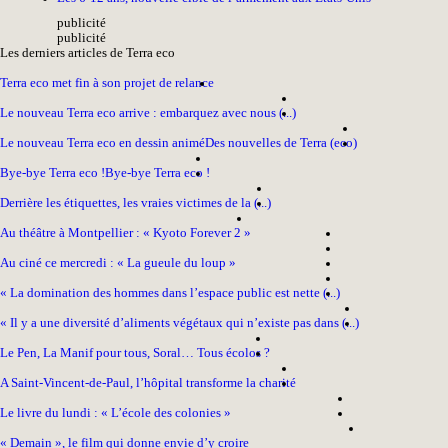
pub
licité
pub
licité
Les derniers articles de Terra eco
Terra eco met fin à son projet de relance
Le nouveau Terra eco arrive : embarquez avec nous (...)
Le nouveau Terra eco en dessin animé
Des nouvelles de Terra (eco)
Bye-bye Terra eco !
Bye-bye Terra eco !
Derrière les étiquettes, les vraies victimes de la (...)
Au théâtre à Montpellier : « Kyoto Forever 2 »
Au ciné ce mercredi : « La gueule du loup »
« La domination des hommes dans l’espace public est nette (...)
« Il y a une diversité d’aliments végétaux qui n’existe pas dans (...)
Le Pen, La Manif pour tous, Soral… Tous écolos ?
A Saint-Vincent-de-Paul, l’hôpital transforme la charité
Le livre du lundi : « L’école des colonies »
« Demain », le film qui donne envie d’y croire