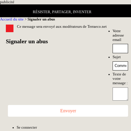
pub
licité
RÉSISTER, PARTAGER, INVENTER
Accueil du site
>
Signaler un abus
Ce message sera envoyé aux modérateurs de Terraeco.net
Votre
adresse
email
Signaler un abus
Sujet
Texte de
votre
message :
Envoyer
Se connecter