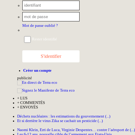
Mot de passe oublié ?
Rester identifié
S'identifier
Créer un compte
pub
licité
+
LUS
+
COMMENTÉS
+
ENVOYÉS
Déchets nucléaires : les estimations du gouvernement (...)
Et si derrière le virus Zika se cachait un pesticide (...)
Naomi Klein, Erri de Luca, Virginie Despentes… contre l’aéroport de (...)
Les 6-12 ans, nouvelle cible de l’armement aux Etats-Unis