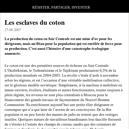
RÉSISTER, PARTAGER, INVENTER
Les esclaves du coton
27-09-2007
La production du coton en Asie Centrale est une mine d’or pour les
dirigeants, mais un fléau pour la population qui est enrôlée de force pour
sa production. C’est aussi l’histoire d’une catastrophe écologique
annoncée.
Le coton est une des premières sources de richesse en Asie Centrale.
L’Ouzbékistan, le Turkménistan et le Tajikistan produisaient 6,5% de la
production mondiale en 2004-2005. La récolte s’étale d’août à novembre
selon les régions, et est l’occasion d’une véritable mobilisation collective,
sur le glorieux modèle soviétique. Simplement, si la machine à mobiliser en
masse ouvriers, écoliers, étudiants et autres fonctionnaires, tourne toujours à
plein régime, les revenus ne sont plus centralisés à Moscou pour le
financement des grands travaux de façonnement du Nouvel Homme
Communiste. Ils enrichissent aujourd’hui une petite élite dirigeante et
corrompue qui n’a que faire de l’avenir de ses concitoyens. De la fête
populaire et un peu forcée des masses de jadis ne restent que des vestiges
inutiles. Quelques statues de travailleurs brandissants leur faucille finissent
de s’étioler à l’entrée des champs de cotons, tandis que des centaines de