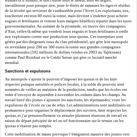
femmes et d’enfants, le dos courbé sous le labeur, sous 40 degrés,
travailleront pour presque rien, juste le droits de ramasser les tiges et résidus
de la récolte qui serviront de combustible pour l’hiver. Les exploitants, eux,
toucheront environ 60 euros la tonne, mais devront s’endetter pour acheter
engrais et fertilisants et verront leurs maigres bénéfices repartir dans les taxes
gouvernementales. Au sommet de la pyramide, on trouve des compagnies
d’Etat, celles-là même qui vendent leurs engrais et leurs fertilisants à crédit
aux exploitants contre une production sous quotas. Ces entreprises sont
gérées par des dirigeants issus du clan présidentiel, qui gère leur monopole
en revendant pour 200 ou 300 euros la tonne aux grandes compagnies
internationales (192 millions de dollars vendus en 2003 au Tajikistan)
comme Paul Reinhart ou le Crédit Suisse qui gère ce lucratif marché
mondial.
Sanctions et expulsions
Au monopole s’ajoute le pouvoir d’imposer les quotas et de les faire
respecter, puisque autorités et polices locales, à la solde du pouvoir, sont
sommées de veiller au maintien de la production, tandis que les écoles ont
ordre d’envoyer de septembre à novembre les enfants dans les champs. Au
travail forcé des jeunes s’ajoutent les sanctions, les réprimandes, voire les
expulsions de l’école en cas de refus. Les administrations sont mobilisées en
permanence pour organiser le déplacement des ouvriers, faire respecter les
quotas, et j’ai personnellement vu annuler plusieurs réunions de travail en
raison du départ précipité de tel ou tel fonctionnaire sur le terrain car les
quotas n’étaient pas remplis.
Cette mobilisation de masse provoque l’émigration massive des jeunes vers