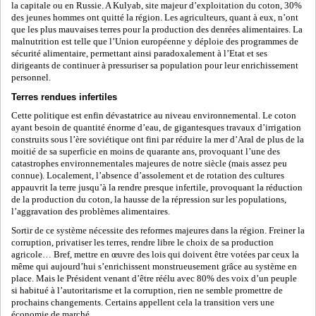
la capitale ou en Russie. A Kulyab, site majeur d’exploitation du coton, 30%
des jeunes hommes ont quitté la région. Les agriculteurs, quant à eux, n’ont
que les plus mauvaises terres pour la production des denrées alimentaires. La
malnutrition est telle que l’Union européenne y déploie des programmes de
sécurité alimentaire, permettant ainsi paradoxalement à l’Etat et ses
dirigeants de continuer à pressuriser sa population pour leur enrichissement
personnel.
Terres rendues infertiles
Cette politique est enfin dévastatrice au niveau environnemental. Le coton
ayant besoin de quantité énorme d’eau, de gigantesques travaux d’irrigation
construits sous l’ère soviétique ont fini par réduire la mer d’Aral de plus de la
moitié de sa superficie en moins de quarante ans, provoquant l’une des
catastrophes environnementales majeures de notre siècle (mais assez peu
connue). Localement, l’absence d’assolement et de rotation des cultures
appauvrit la terre jusqu’à la rendre presque infertile, provoquant la réduction
de la production du coton, la hausse de la répression sur les populations,
l’aggravation des problèmes alimentaires.
Sortir de ce système nécessite des reformes majeures dans la région. Freiner la
corruption, privatiser les terres, rendre libre le choix de sa production
agricole… Bref, mettre en œuvre des lois qui doivent être votées par ceux la
même qui aujourd’hui s’enrichissent monstrueusement grâce au système en
place. Mais le Président venant d’être réélu avec 80% des voix d’un peuple
si habitué à l’autoritarisme et la corruption, rien ne semble promettre de
prochains changements. Certains appellent cela la transition vers une
économie de marché…