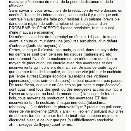
mauvaise)’économie du recul, de la prise de distance et de la
réflexion.
Sans savoir si vous avez , lors de la rédaction de votre dossier, eu
accès à "toutes les informations", j’ai entendu il y a peu que cette
centrale n’avait pas été faite pour résister à un séisme (prévisible
dans cette région) de cette ampleur et qu’il s’agissait d’un
PROBLEME de CONCEPTION (donc prévisible, fruit lui aussi
d’une mauvaise économie).
De même, l’accident de tchernobyl ne résulte -t-il pas , trois ans
avant la chute du mur dans une (ex-)urss aux abois, d’un défaut
d’entretien(faute de moyens) ?
Certes, le risque 0 n’existe pas mais, quand, dans un pays riche,
les centrales sont bien pensées les risques (naturels etc etc)
correctement évalués le nucléaire est un même titre que d’autre
moyen de production une énergie avec des avantages et des
inconvénients qu’il convient de maitriser. Je sais de toute façon
que compte tenu de l’actualité, de l’oprobe vite jeté sur le nucléaire
par (entre autres) Europe écologie (au mépris des victimes
japonnaises) jetés ce(mon discours) ne peut quasiment pas passer.
De toute façon, que veut on (les écolos (au sens europe écologie)
sont quasiment tous des geek ou des néo-geeks accros aux ntic à
l’avion au voyages au bout du monde etc..) la bougie, le feu de
bois, tous moyens de production à des avantages ET des
inconvénients . le nucléaire ? risque immédiat(fukushima,
tchernobyl....) et déchets, le photovoltaïque ? production polluante,
durée de vie moyenne (20/30 ? ans+ ?), l’éolien ? polluant aux dires
de certains tue des oiseaux font du bruit bilan carbone moyen et
électricité n’est, à ce jour que pas (ou difficilement) stockable.
ah ... ravages du (hyper) court terme...