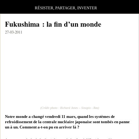
RÉSISTER, PARTAGER, INVENTER
Fukushima : la fin d’un monde
27-03-2011
(Crédit photo : Richard Jones – Sinopix - Rea)
Notre monde a changé vendredi 11 mars, quand les systèmes de
refroidissement de la centrale nucléaire japonaise sont tombés en panne
un à un. Comment a-t-on pu en arriver là ?