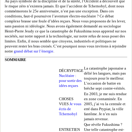
Au pays symbole de la discipline et de la sûreté, l’Occident a découvert que
le risque zéro n’existera jamais. Et que l’accident de Tchernobyl, dont nous
commémorons le 25e anniversaire, n’est pas une exception. Dans ces
conditions, faut-il poursuivre l’aventure électro-nucléaire ? Ce débat
complexe brasse une foule d’idées reçues. Nous vous proposons de les lever,
sans passion ni idéologie. Nous avons également demandé au sociologue
Henri-Pierre Jeudy ce que la catastrophe de Fukushima nous apprend sur nos
sociétés, sur notre rapport à la technologie, sur notre refus de nous poser des
limites. Enfin, il nous semble que citoyens, industriels et politiques ne
peuvent rester les bras croisés. C’est pourquoi nous vous invitons à rejoindre
notre
grand débat sur l’énergie
.
SOMMAIRE
La catastrophe japonaise a
DÉCRYPTAGE
délié les langues, mais pas
Nucléaire :
toujours pour le meilleur.
pour sortir des
L’occasion de battre en
idées reçues
brèche sept contre-vérités.
En 2003, je me suis rendue
CHOSES
en zone contaminée. En
VUES
Je vous
2005, j’ai vu la centrale et
écris de
erré dans Prypiat, la ville
Tchernobyl
fantôme. Je n’en suis
jamais revenue.
Que révèle Fukushima ?
ENTRETIEN
Une telle catastrophe est-