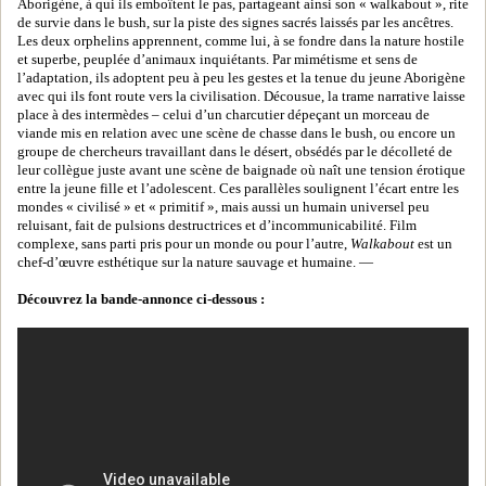
Aborigène, à qui ils emboîtent le pas, partageant ainsi son « walkabout », rite
de survie dans le bush, sur la piste des signes sacrés laissés par les ancêtres.
Les deux orphelins apprennent, comme lui, à se fondre dans la nature hostile
et superbe, peuplée d’animaux inquiétants. Par mimétisme et sens de
l’adaptation, ils adoptent peu à peu les gestes et la tenue du jeune Aborigène
avec qui ils font route vers la civilisation. Décousue, la trame narrative laisse
place à des intermèdes – celui d’un charcutier dépeçant un morceau de
viande mis en relation avec une scène de chasse dans le bush, ou encore un
groupe de chercheurs travaillant dans le désert, obsédés par le décolleté de
leur collègue juste avant une scène de baignade où naît une tension érotique
entre la jeune fille et l’adolescent. Ces parallèles soulignent l’écart entre les
mondes « civilisé » et « primitif », mais aussi un humain universel peu
reluisant, fait de pulsions destructrices et d’incommunicabilité. Film
complexe, sans parti pris pour un monde ou pour l’autre,
Walkabout
est un
chef-d’œuvre esthétique sur la nature sauvage et humaine. —
Découvrez la bande-annonce ci-dessous :